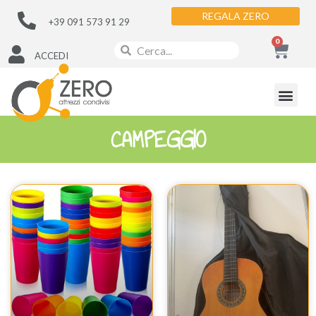
REGALA ZERO
+39 091 573 91 29
0
ACCEDI
CAMPEGGIO