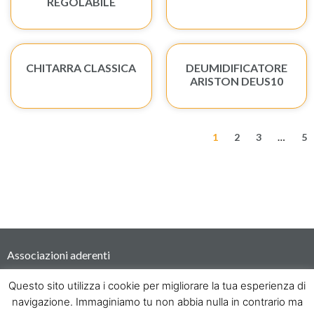
REGOLABILE
CHITARRA CLASSICA
DEUMIDIFICATORE
ARISTON DEUS10
1
2
3
…
5
Associazioni aderenti
Questo sito utilizza i cookie per migliorare la tua esperienza di
navigazione. Immaginiamo tu non abbia nulla in contrario ma
Progetto sostenuto con i fondi Otto per Mille della Chiesa Valdese
project number: OPM/2022/35436