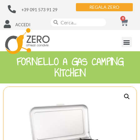
REGALA ZERO
+39 091 573 91 29
0
ACCEDI
FORNELLO A GAS CAMPING
KITCHEN