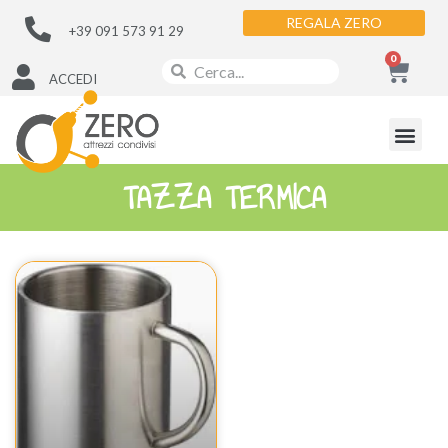
REGALA ZERO
+39 091 573 91 29
0
ACCEDI
TAZZA TERMICA