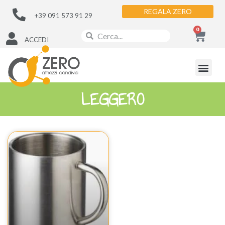
REGALA ZERO
+39 091 573 91 29
0
ACCEDI
LEGGERO