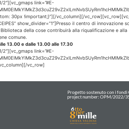
1/2″][vc_gmaps link=”#E-
HMlM0ElMkYlMkZ3d3cuZ29vZ2xlLmNvbSUyRm1hcHMlMk
m: 30px !important;}”][/vc_column][/vc_row][vc_row][vc_c
”CEIPES” show_divider=”1″]
Presso il centro di innovazione s
Biblioteca della cose contribuirà alla riqualificazione e alla
 bene comune.
lle 13.00 e dalle 13.00 alle 17.30
1/2″][vc_gmaps link=”#E-
HMlM0ElMkYlMkZ3d3cuZ29vZ2xlLmNvbSUyRm1hcHMlMkZ
vc_column][/vc_row]
Progetto sostenuto con i fondi 
project number: OPM/2022/3