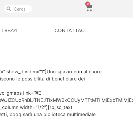
0
TTREZZI
CONTATTACI
òi” show_divider=”1″]
Uno spazio con al cuore
iscono le possibilità di beneficiare dei
[vc_gmaps link=”#E-
bWJlZCUzRnBiJTNEJTIxMW0xOCUyMTFtMTIlMjExbTMlMj
column width=”1/2″][rb_sc_text
etti, booq sarà una biblioteca multimediale