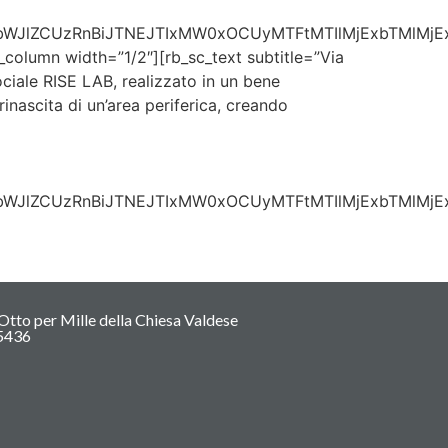
ZlbWJlZCUzRnBiJTNEJTIxMW0xOCUyMTFtMTIlMjExbTMl
olumn width=”1/2″][rb_sc_text subtitle=”Via
ociale RISE LAB, realizzato in un bene
 rinascita di un’area periferica, creando
lbWJlZCUzRnBiJTNEJTIxMW0xOCUyMTFtMTIlMjExbTMlMj
Otto per Mille della Chiesa Valdese
5436