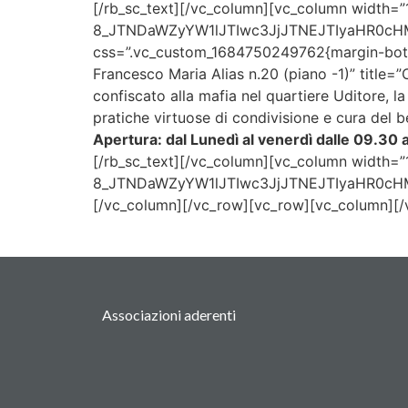
[/rb_sc_text][/vc_column][vc_column width=”
8_JTNDaWZyYW1lJTIwc3JjJTNEJTIyaHR0c
css=”.vc_custom_1684750249762{margin-botto
Francesco Maria Alias n.20 (piano -1)” title=
confiscato alla mafia nel quartiere Uditore, la 
pratiche virtuose di condivisione e cura del
Apertura: dal Lunedì al venerdì dalle 09.30 a
[/rb_sc_text][/vc_column][vc_column width=”
8_JTNDaWZyYW1lJTIwc3JjJTNEJTIyaHR0c
[/vc_column][/vc_row][vc_row][vc_column][/
Associazioni aderenti