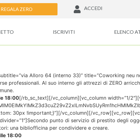
ACCEDI
REGALA ZERO
GETTO
ISCRIVITI
ELENCO A
btitle=”via Alloro 64 (interno 33)” title=”Coworking neu n
orse professionali. Al suo interno gli attrezzi di ZERO arricch
omune.
le 18:00
[/rb_sc_text][/vc_column][vc_column width=”1/2″]
HMlM0ElMkYlMkZ3d3cuZ29vZ2xlLmNvbSUyRm1hcHMlMkZl
m: 30px !important;}”][/vc_column][/vc_row][vc_row][vc_
divider=”1″]
Secondo punto di servizio di prestito degli ogg
tori: una bibliofficina per condividere e creare.
lle 18:00