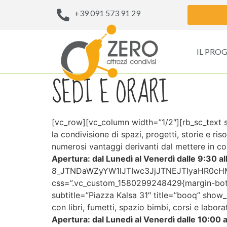
+39 091 573 91 29
IL PRO
SEDI E ORARI
[vc_row][vc_column width=”1/2″][rb_sc_text su
la condivisione di spazi, progetti, storie e ris
numerosi vantaggi derivanti dal mettere in c
Apertura: dal Lunedì al Venerdì dalle 9:30 al
8_JTNDaWZyYW1lJTIwc3JjJTNEJTIyaHR0c
css=”.vc_custom_1580299248429{margin-botto
subtitle=”Piazza Kalsa 31″ title=”booq” show_
con libri, fumetti, spazio bimbi, corsi e labora
Apertura: dal Lunedì al Venerdì dalle 10:00 a