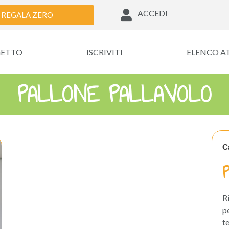
ACCEDI
REGALA ZERO
GETTO
ISCRIVITI
ELENCO A
PALLONE PALLAVOLO
C
R
p
t