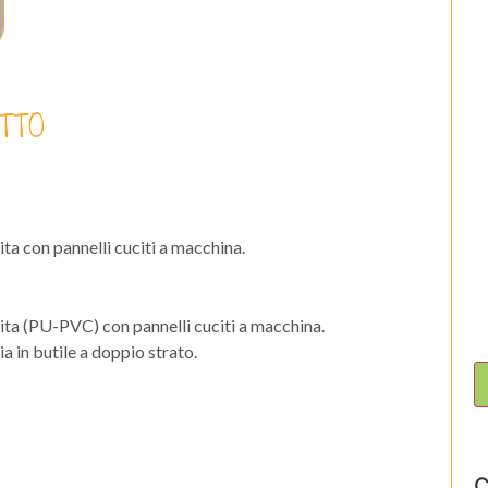
TTO
ta con pannelli cuciti a macchina.
ita (PU-PVC) con pannelli cuciti a macchina.
a in butile a doppio strato.
C