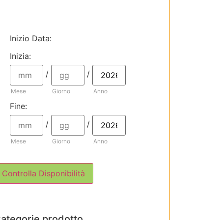
Inizio Data
:
Inizia:
/
/
Mese
Giorno
Anno
Fine:
/
/
Mese
Giorno
Anno
Controlla Disponibilità
ategorie prodotto