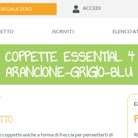
ACCEDI
REGALA ZERO
GETTO
ISCRIVITI
ELENCO A
 COPPETTE ESSENTIAL 4 
ARANCIONE-GRIGIO-BLU
C
TTO
te coppette uniche a forma di freccia per permetterti di
R