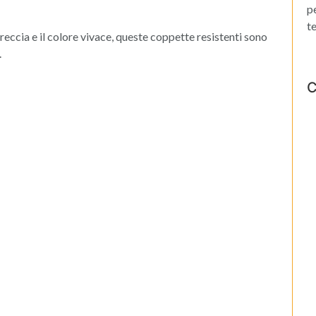
p
t
freccia e il colore vivace, queste coppette resistenti sono
.
C