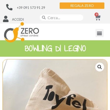
REGALA ZERO
+39 091 573 91 29
0
ACCEDI
BOWLING DI LEGNO