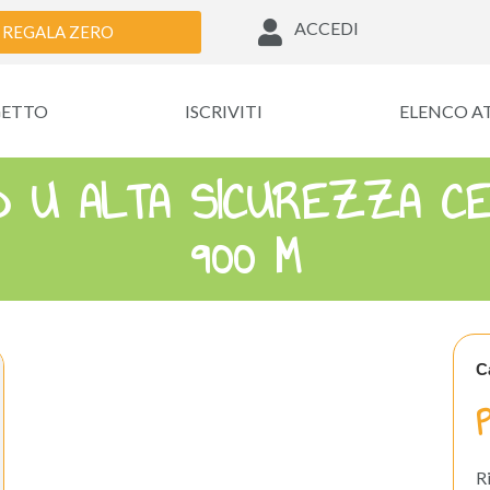
ACCEDI
REGALA ZERO
GETTO
ISCRIVITI
ELENCO A
AD U ALTA SICUREZZA CE
900 M
C
R