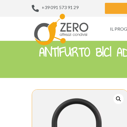
+39 091 573 91 29
IL PRO
ANTIFURTO BICI 