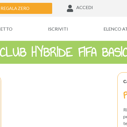
ACCEDI
REGALA ZERO
GETTO
ISCRIVITI
ELENCO A
CLUB HYBRIDE FIFA BASIC
C
R
p
t