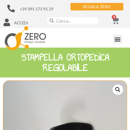
REGALA ZERO
+39 091 573 91 29
0
ACCEDI
STAMPELLA ORTOPEDICA
REGOLABILE