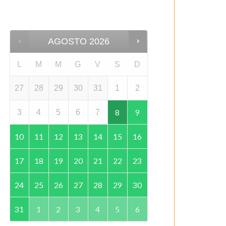
AGOSTO
2026
L
M
M
G
V
S
D
27
28
29
30
31
1
2
8
9
3
4
5
6
7
10
11
12
13
14
15
16
17
18
19
20
21
22
23
24
25
26
27
28
29
30
31
1
2
3
4
5
6