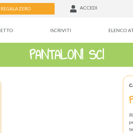
ACCEDI
REGALA ZERO
GETTO
ISCRIVITI
ELENCO A
PANTALONI SCI
C
R
p
t