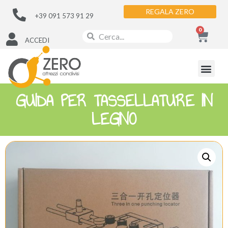
REGALA ZERO
+39 091 573 91 29
0
ACCEDI
GUIDA PER TASSELLATURE IN
LEGNO