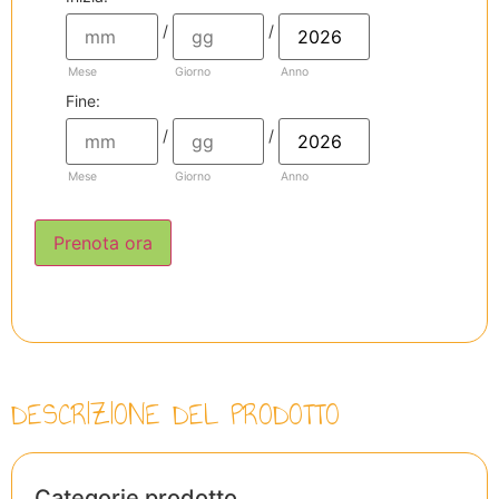
/
/
Mese
Giorno
Anno
Fine:
/
/
Mese
Giorno
Anno
Prenota ora
DESCRIZIONE DEL PRODOTTO
Categorie prodotto